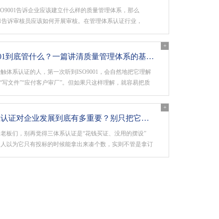
SO9001告诉企业应该建立什么样的质量管理体系，那么
9011告诉审核员应该如何开展审核。在管理体系认证行业，
9011是一项非常重要的标准。无论是质量、环境、职业健康安
是食品安全、信息安全等管理体系审核，都可以参考这项标准
+
工作。因此，它也被很多审核员称为自己的&···
ISO9001到底管什么？一篇讲清质量管理体系的基本逻辑
触体系认证的人，第一次听到ISO9001，会自然地把它理解
”“写文件”“应付客户审厂”。但如果只这样理解，就容易把质
体系做成一套挂在墙上、放在文件夹里的材料。真正有价值的
001，解决的是企业每天都在面对的问题：客户要求怎么识别？
+
怎么稳定？问题发生后怎么追溯？同样···
三体系认证对企业发展到底有多重要？别只把它当投标“敲门砖”
老板们，别再觉得三体系认证是“花钱买证、没用的摆设”
多人以为它只有投标的时候能拿出来凑个数，实则不管是拿订
内部还是防风险，它都是性价比极高的企业发展工具。我们常
系，指的是ISO9001质量管理体系、ISO14001环境管理体
45001职业健康安全管理体系，三套标···