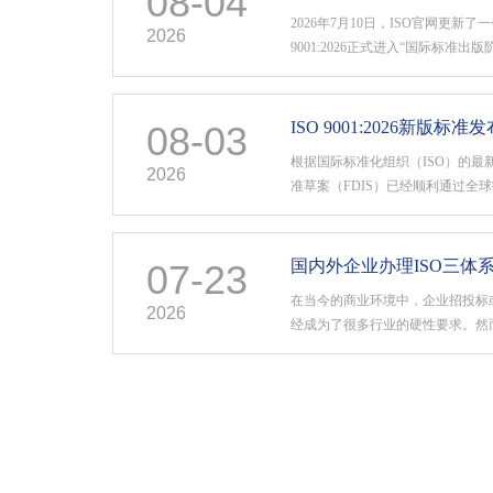
08-04
2026年7月10日，ISO官网更新
2026
9001:2026正式进入“国际标准出
标准草案）投票以96.8%的通过率
票反对。新版标准预计将于2026年
心丸：ISO 9001···
ISO 9001:2026新版
08-03
根据国际标准化组织（ISO）的最新消息
2026
准草案（FDIS）已经顺利通过全
新版标准（ISO9001 第6版）正
正式发布。ISO9001:2026新
中在以下方面：考虑气···
07-23
在当今的商业环境中，企业招投标
2026
经成为了很多行业的硬性要求。然
是一个相对陌生的领域，办理过程
将详细分享ISO9001、ISO1400
三者有什么不同。什么是三体系证书指