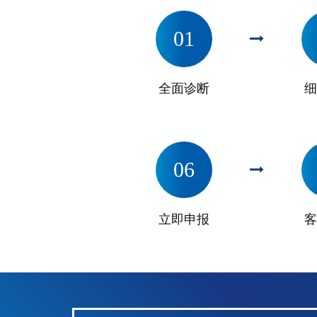
01
全面诊断
细
06
立即申报
客