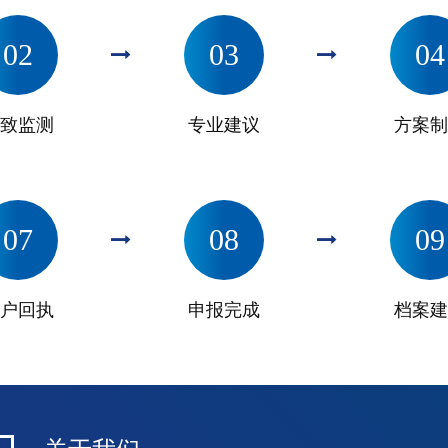
02
03
04
致监测
专业建议
方案制
07
08
09
户回执
申报完成
档案建