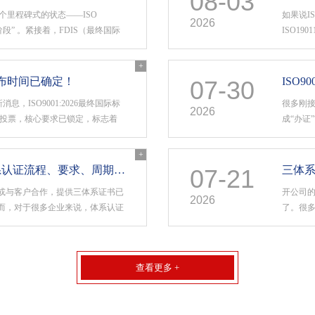
08-03
了一个里程碑式的状态——ISO
如果说I
2026
版阶段” 。紧接着，FDIS（最终国际
ISO1
顺利收官——31个成员国赞成，仅1
ISO1
9月16日正式发布。先给你吃颗定
全，还
+
开展审核
标准发布时间已确定！
07-30
，ISO9001:2026最终国际标
很多刚接
2026
球投票，核心要求已锁定，标志着
成“办证
式进入发布倒计时，预计将于9月16日
量管理
版标准重要变化本次标准重点变化主要集
ISO9
+
产品质量
国内外企业办理ISO三体系认证流程、要求、周期、条件、收费等问题
07-21
或与客户合作，提供三体系证书已
开公司的
2026
而，对于很多企业来说，体系认证
了。很
中可能会遇到各种问题。下面小编
单、管
1、ISO45001的知识，以及三体系认证
说的三体
IS···
系、ISO
查看更多 +