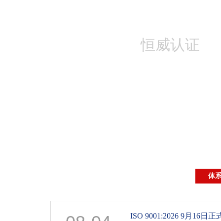
恒威认证
体