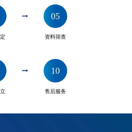
05
定
资料筛查
10
立
售后服务