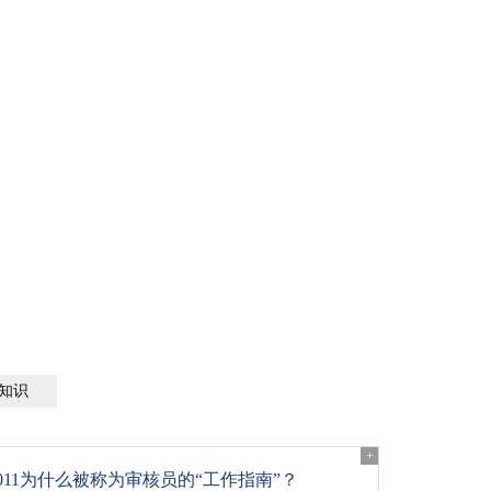
的执业准则
知识
+
19011为什么被称为审核员的“工作指南”？